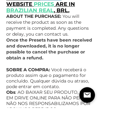
WEBSITE
PRICES
ARE IN
BRAZILIAN REAL
, BRL.
ABOUT THE PURCHASE:
You will
receive the product as soon as the
payment is completed. Any questions
or delay, you can contact us.
Once the Presets have been received
and downloaded, it is no longer
possible to cancel the purchase or
obtain a refund.
SOBRE A COMPRA:
Você receberá o
produto assim que o pagamento for
concluído. Qualquer dúvida ou atraso,
pode entrar em contato.
Obs
: AO BAIXAR SEU PRODUTO, SALVE
EM DRIVE ONLINE PAR
A NÃO PERDER,
NÃO NOS RESPONSABILIZAMOS POR
ARQUIVOS PERDIDOS
Após Recebimento e Download dos
Presets, não é mais possível cancelar
a compra ou ter reembolso.