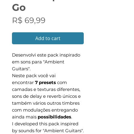
Go
Preço
R$ 69,99
Add to cart
Desenvolvi este pack inspirado
em sons para "Ambient
Guitars".
Neste pack você vai
encontrar
7 presets
com
camadas e texturas diferentes,
sons de delay e reverb únicos e
também vários outros timbres
com modulações entregando
ainda mais
possibilidades
.
I developed this pack inspired
by sounds for "Ambient Guitars".