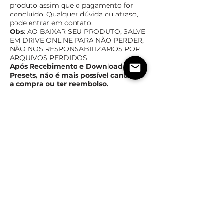
produto assim que o pagamento for
concluído. Qualquer dúvida ou atraso,
pode entrar em contato.
Obs
: AO BAIXAR SEU PRODUTO, SALVE
EM DRIVE ONLINE PAR
A NÃO PERDER,
NÃO NOS RESPONSABILIZAMOS POR
ARQUIVOS PERDIDOS
Após Recebimento e Download dos
Presets, não é mais possível cancelar
a compra ou ter reembolso.
TEMPO ESTIMADO DE ENTREGA
POLÍTICas DE TROCA,
DEVOLUÇÃO E REEMBOLSO
Assim que o pagamento for confirmado,
imediatamente você receberá o produto
em forma digital
Após Recebimento e Download dos Produtos, não é
mais possível cancelar, trocar e ser reembolsado.
ESTIMATED TIME OF
DELIVERY