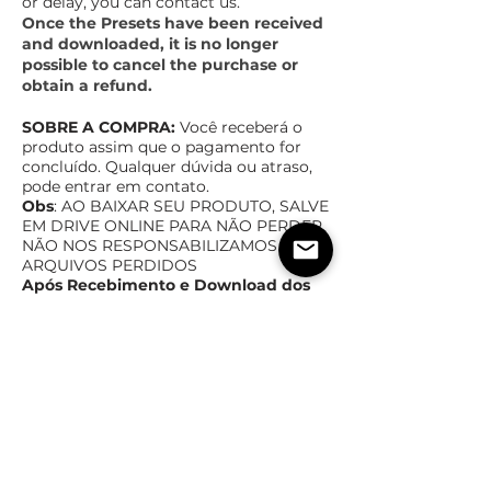
or delay, you can contact us.
Once the Presets have been received
and downloaded, it is no longer
possible to cancel the purchase or
obtain a refund.
SOBRE A COMPRA:
Você receberá o
produto assim que o pagamento for
concluído. Qualquer dúvida ou atraso,
pode entrar em contato.
Obs
: AO BAIXAR SEU PRODUTO, SALVE
EM DRIVE ONLINE PAR
A NÃO PERDER,
NÃO NOS RESPONSABILIZAMOS POR
ARQUIVOS PERDIDOS
Após Recebimento e Download dos
Presets, não é mais possível cancelar
a compra ou ter reembolso.
TEMPO ESTIMADO DE ENTREGA
POLÍTICas DE TROCA,
DEVOLUÇÃO E REEMBOLSO
Assim que o pagamento for confirmado,