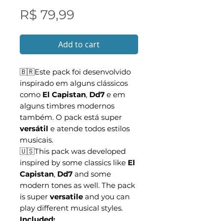
Preço
R$ 79,99
Add to cart
🇧🇷Este pack foi desenvolvido
inspirado em alguns clássicos
como
El Capistan
,
Dd7
e em
alguns timbres modernos
também. O pack está super
versátil
e atende todos estilos
musicais.
🇺🇸This pack was developed
inspired by some classics like
El
Capistan
,
Dd7
and some
modern tones as well. The pack
is super
versatile
and you can
play different musical styles.
Included: