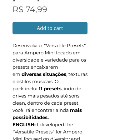
Preço
R$ 74,99
Add to cart
Desenvolvi o "Versatile Presets"
para Ampero Mini focado em
diversidade e variedade para os
presets encaixarem
em
diversas situações
, texturas
e estilos musicais. O
pack inclui
11 presets
, indo de
drives mais pesados até sons
clean, dentro de cada preset
você irá encontrar ainda
mais
possibilidades.
ENGLISH:
I developed the
"Versatile Presets" for Ampero
Mini focused on diversity and