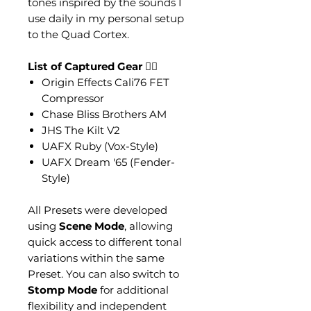
tones inspired by the sounds I
use daily in my personal setup
to the Quad Cortex.
List of Captured Gear
👇🏼
Origin Effects Cali76 FET
Compressor
Chase Bliss Brothers AM
JHS The Kilt V2
UAFX Ruby (Vox-Style)
UAFX Dream '65 (Fender-
Style)
All Presets were developed
using
Scene Mode
, allowing
quick access to different tonal
variations within the same
Preset. You can also switch to
Stomp Mode
for additional
flexibility and independent