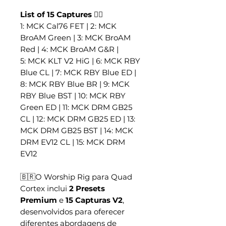
List of 15 Captures 👇🏼
1: MCK Cal76 FET | 2: MCK
BroAM Green | 3: MCK BroAM
Red | 4: MCK BroAM G&R |
5: MCK KLT V2 HiG | 6: MCK RBY
Blue CL | 7: MCK RBY Blue ED |
8: MCK RBY Blue BR | 9: MCK
RBY Blue BST | 10: MCK RBY
Green ED | 11: MCK DRM GB25
CL | 12: MCK DRM GB25 ED | 13:
MCK DRM GB25 BST | 14: MCK
DRM EV12 CL | 15: MCK DRM
EV12
🇧🇷O Worship Rig para Quad
Cortex inclui
2 Presets
Premium
e
15 Capturas V2
,
desenvolvidos para oferecer
diferentes abordagens de