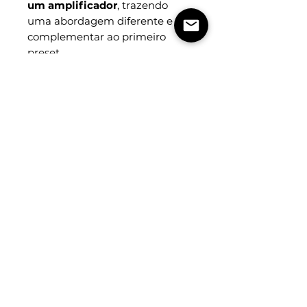
um amplificador
, trazendo
uma abordagem diferente e
complementar ao primeiro
preset.
Nesta configuração, os efeitos
de
Delay, Reverb e Modulações
foram posicionados após o
amplificador
, preservando
maior definição, clareza e
articulação das notas. O
resultado é uma base mais
transparente, com excelente
separação entre os efeitos e
uma resposta mais clean, ideal
para quem busca um timbre
mais definido e detalhado.
Desenvolvido para oferecer
mais versatilidade
Os dois presets foram criados