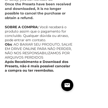
Once the Presets have been received
and downloaded, it is no longer
possible to cancel the purchase or
obtain a refund.
SOBRE A COMPRA:
Você receberá o
produto assim que o pagamento for
concluído. Qualquer dúvida ou atraso,
pode entrar em contato.
Obs
: AO BAIXAR SEU PRODUTO, SALVE
EM DRIVE ONLINE PAR
A NÃO PERDER,
NÃO NOS RESPONSABILIZAMOS POR
ARQUIVOS PERDIDOS
Após Recebimento e Download dos
Presets, não é mais possível cancelar
a compra ou ter reembolso.
TEMPO ESTIMADO DE ENTREGA
POLÍTICas DE TROCA,
DEVOLUÇÃO E REEMBOLSO
Assim que o pagamento for confirmado,