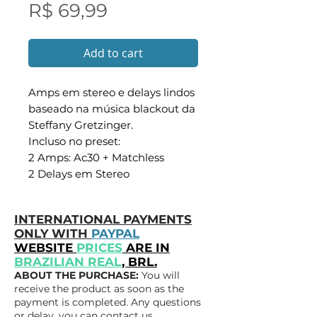
Preço
R$ 69,99
Add to cart
Amps em stereo e delays lindos
baseado na música blackout da
Steffany Gretzinger.
Incluso no preset:
2 Amps: Ac30 + Matchless
2 Delays em Stereo
INTERNATIONAL PAYMENTS
ONLY WITH
PAYPAL
WEBSITE
PRICES
ARE IN
BRAZILIAN REAL
, BRL.
ABOUT THE PURCHASE:
You will
receive the product as soon as the
payment is completed. Any questions
or delay, you can contact us.