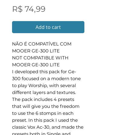
Preço
R$ 74,99
Add to cart
NÃO É COMPATÍVEL COM
MOOER GE-300 LITE
NOT COMPATIBLE WITH
MOOER GE-300 LITE
I developed this pack for Ge-
300 focused on a modern tone
to play Worship, with several
different layers and textures.
The pack includes 4 presets
that will give you the freedom
to use the 6 stomps in each
preset. In this pack I used the
classic Vox Ac-30, and made the
presets both in Single and