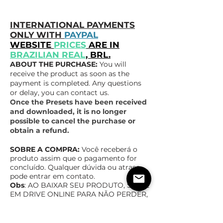
INTERNATIONAL PAYMENTS
ONLY WITH
PAYPAL
WEBSITE
PRICES
ARE IN
BRAZILIAN REAL
, BRL.
ABOUT THE PURCHASE:
You will
receive the product as soon as the
payment is completed. Any questions
or delay, you can contact us.
Once the Presets have been received
and downloaded, it is no longer
possible to cancel the purchase or
obtain a refund.
SOBRE A COMPRA:
Você receberá o
produto assim que o pagamento for
concluído. Qualquer dúvida ou atraso,
pode entrar em contato.
Obs
: AO BAIXAR SEU PRODUTO, SALVE
EM DRIVE ONLINE PAR
A NÃO PERDER,
NÃO NOS RESPONSABILIZAMOS POR
ARQUIVOS PERDIDOS
Após Recebimento e Download dos