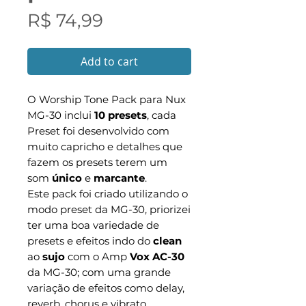
Preço
R$ 74,99
Add to cart
O Worship Tone Pack para Nux
MG-30 inclui
10 presets
, cada
Preset foi desenvolvido com
muito capricho e detalhes que
fazem os presets terem um
som
único
e
marcante
.
Este pack foi criado utilizando o
modo preset da MG-30, priorizei
ter uma boa variedade de
presets e efeitos indo do
clean
ao
sujo
com o Amp
Vox AC-30
da MG-30; com uma grande
variação de efeitos como delay,
reverb, chorus e vibrato.