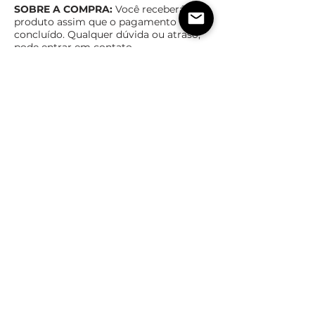
SOBRE A COMPRA:
Você receberá o
produto assim que o pagamento for
concluído. Qualquer dúvida ou atraso,
pode entrar em contato.
Obs
: AO BAIXAR SEU PRODUTO, SALVE
EM DRIVE ONLINE PAR
A NÃO PERDER,
NÃO NOS RESPONSABILIZAMOS POR
ARQUIVOS PERDIDOS
Após Recebimento e Download dos
Presets, não é mais possível cancelar
a compra ou ter reembolso.
TEMPO ESTIMADO DE ENTREGA
POLÍTICas DE TROCA,
DEVOLUÇÃO E REEMBOLSO
Assim que o pagamento for confirmado,
imediatamente você receberá o produto
em forma digital
Após Recebimento e Download dos Produtos, não é
mais possível cancelar, trocar e ser reembolsado.
ESTIMATED TIME OF