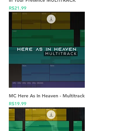
In Your Presence MULTITRACK
Price
R$21.99
MC Here As In Heaven - Multitrack
Price
R$19.99