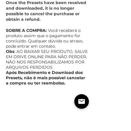
Once the Presets have been received
and downloaded, it is no longer
possible to cancel the purchase or
obtain a refund.
SOBRE A COMPRA:
Você receberá o
produto assim que o pagamento for
concluído. Qualquer dúvida ou atraso,
pode entrar em contato.
Obs
: AO BAIXAR SEU PRODUTO, SALVE
EM DRIVE ONLINE PAR
A NÃO PERDER,
NÃO NOS RESPONSABILIZAMOS POR
ARQUIVOS PERDIDOS
Após Recebimento e Download dos
Presets, não é mais possível cancelar
a compra ou ter reembolso.
TEMPO ESTIMADO DE ENTREGA
POLÍTICas DE TROCA,
DEVOLUÇÃO E REEMBOLSO
Assim que o pagamento for confirmado,
imediatamente você receberá o produto