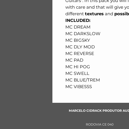
Guitars". In this pack you will
with care and that will give y
different
textures
and
possib
INCLUDED:
MC DREAM
MC DARKSLOW
MC BIGSKY
MC DLY MOD
MC REVERSE
MC PAD
MC HI POG
MC SWELL
MC BLUE/TREM
MC VIBESSS
MARCELO CIDRACK PRODUTOR AU
RODOVIA CE 040