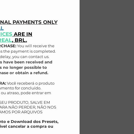
ONAL PAYMENTS ONLY
AL
ICES
ARE IN
REAL
, BRL.
RCHASE:
You will receive the
as the payment is completed.
delay, you can contact us.
s have been received and
s no longer possible to
ase or obtain a refund.
RA:
Você receberá o produto
mento for concluído.
ou atraso, pode entrar em
 SEU PRODUTO, SALVE EM
AR
A NÃO PERDER, NÃO NOS
AMOS POR ARQUIVOS
to e Download dos Presets,
ível cancelar a compra ou