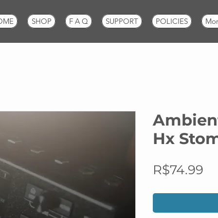
OME
SHOP
F A Q
SUPPORT
POLICIES
Mo
Ambient
Hx Sto
Pr
R$74.99