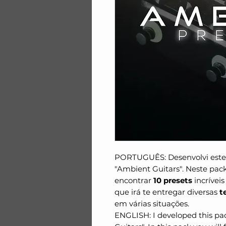
PORTUGUÊS: Desenvolvi este 
"Ambient Guitars". Neste pack
encontrar
10 presets
incrívei
que irá te entregar diversas
t
em várias situações.
ENGLISH: I developed this pa