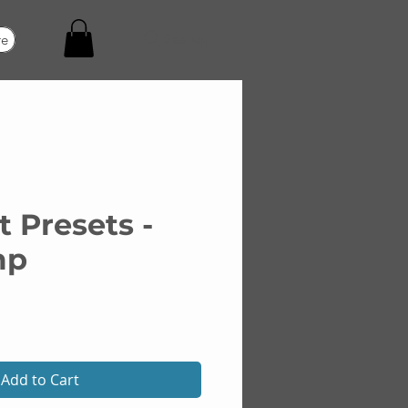
Search
re
 Presets -
mp
ice
Add to Cart