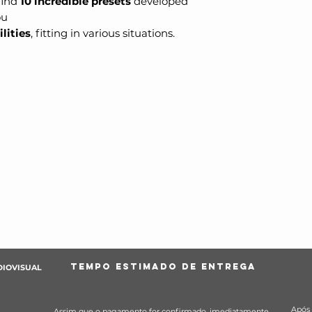
 find
10 incredible presets
developed
ou
ilities
, fitting in various situations.
TEMPO ESTIMADO DE ENTREGA
DIOVISUAL
Após 
Assim que o pagamento for confirmado, imediatamente