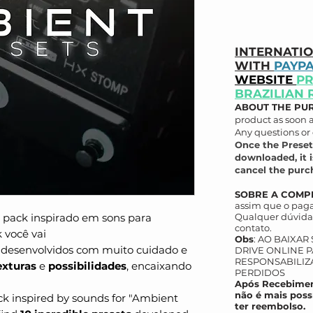
INTERNATI
WITH
PAYP
WEBSITE
PR
BRAZILIAN 
ABOUT THE PU
product as soon 
Any questions or 
Once the Preset
downloaded, it i
cancel the purch
SOBRE A COMP
assim que o paga
pack inspirado em sons para
Qualquer dúvida 
contato.
 você vai
Obs
: AO BAIXAR
s desenvolvidos com muito cuidado e
DRIVE ONLINE P
RESPONSABILIZ
exturas
e
possibilidades
, encaixando
PERDIDOS
Após Recebimen
não é mais poss
ck inspired by sounds for "Ambient
ter reembolso.