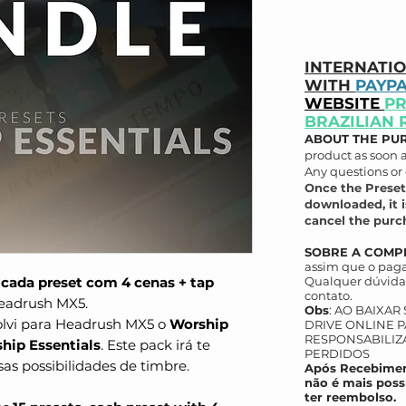
INTERNATI
WITH
PAYP
WEBSITE
PR
BRAZILIAN 
ABOUT THE PU
product as soon 
Any questions or 
Once the Preset
downloaded, it i
cancel the purch
SOBRE A COMP
assim que o paga
, cada preset com 4 cenas + tap
Qualquer dúvida 
contato.
Headrush MX5.
Obs
: AO BAIXAR
olvi para Headrush MX5 o
Worship
DRIVE ONLINE P
RESPONSABILIZ
hip Essentials
. Este pack irá te
PERDIDOS
sas possibilidades de timbre.
Após Recebimen
não é mais poss
ter reembolso.