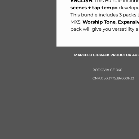
ENGLISH
: This Bundle includ
scenes + tap tempo
develope
This bundle includes 3 packs 
MX5,
Worship Tone, Expansiv
pack will give you versatility a
MARCELO CIDRACK PRODUTOR AU
RODOVIA CE 040
CNPJ: 50.377.539/0001-32