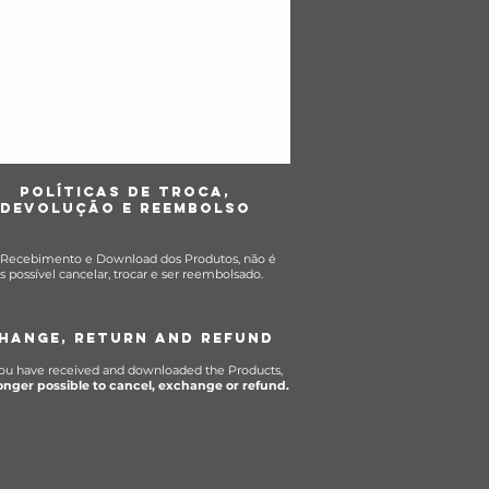
POLÍTICas DE TROCA,
DEVOLUÇÃO E REEMBOLSO
Recebimento e Download dos Produtos, não é
s possível cancelar, trocar e ser reembolsado.
HANGE, RETURN AND REFUND
ou have received and downloaded the Products,
longer possible to cancel, exchange or refund.