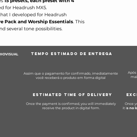
es
15 presets, each preset with 4
d for Headrush MX5.
that I developed for Headrush
e Pack and Worship Essentials
. This
nd several tone possibilities.
TEMPO ESTIMADO DE ENTREGA
DIOVISUAL
Após 
Assim que o pagamento for confirmado, imediatamente
mai
você receberá o produto em forma digital
ESTIMATED TIME OF DELIVERY
EXC
Once the payment is confirmed, you will immediately
Once y
receive the product in digital form.
it i
s no 