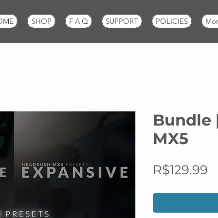
OME
SHOP
F A Q
SUPPORT
POLICIES
Mo
Bundle 
MX5
P
R$129.99