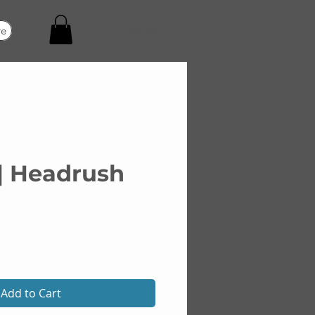
Search
re
| Headrush
rice
Add to Cart