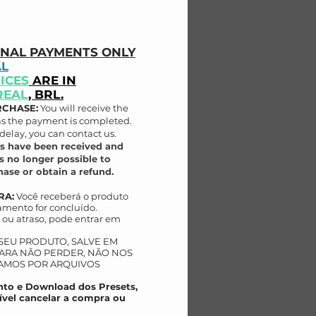
ONAL PAYMENTS ONLY
AL
ICES
ARE IN
REAL
, BRL.
RCHASE:
You will receive the
as the payment is completed.
delay, you can contact us.
s have been received and
s no longer possible to
ase or obtain a refund.
RA:
Você receberá o produto
mento for concluído.
ou atraso, pode entrar em
 SEU PRODUTO, SALVE EM
AR
A NÃO PERDER, NÃO NOS
AMOS POR ARQUIVOS
to e Download dos Presets,
ível cancelar a compra ou