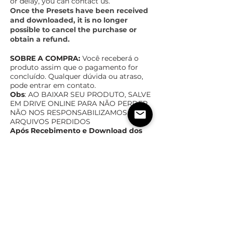
or delay, you can contact us.
Once the Presets have been received
and downloaded, it is no longer
possible to cancel the purchase or
obtain a refund.
SOBRE A COMPRA:
Você receberá o
produto assim que o pagamento for
concluído. Qualquer dúvida ou atraso,
pode entrar em contato.
Obs
: AO BAIXAR SEU PRODUTO, SALVE
EM DRIVE ONLINE PAR
A NÃO PERDER,
NÃO NOS RESPONSABILIZAMOS POR
ARQUIVOS PERDIDOS
Após Recebimento e Download dos
Presets, não é mais possível cancelar
a compra ou ter reembolso.
TEMPO ESTIMADO DE ENTREGA
POLÍTICas DE TROCA,
DEVOLUÇÃO E REEMBOLSO
Assim que o pagamento for confirmado,