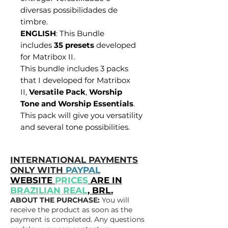
diversas possibilidades de
timbre.
ENGLISH
: This Bundle
includes
35 presets
developed
for Matribox II.
This bundle includes 3 packs
that I developed for Matribox
II,
Versatile Pack
,
Worship
Tone and Worship Essentials
.
This pack will give you versatility
and several tone possibilities.
INTERNATIONAL PAYMENTS
ONLY WITH
PAYPAL
WEBSITE
PRICES
ARE IN
BRAZILIAN REAL
, BRL.
ABOUT THE PURCHASE:
You will
receive the product as soon as the
payment is completed. Any questions