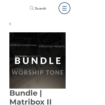
Search
Bundle |
Matribox II