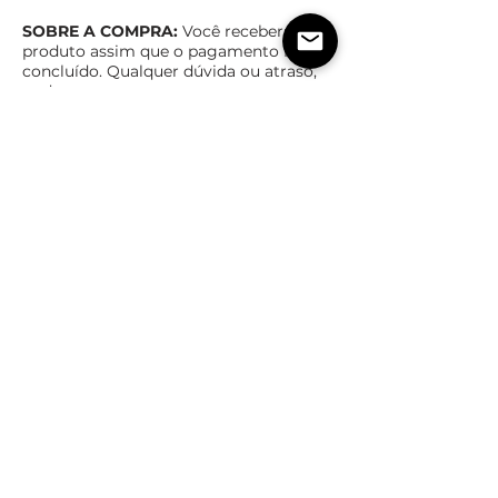
SOBRE A COMPRA:
Você receberá o
produto assim que o pagamento for
concluído. Qualquer dúvida ou atraso,
pode entrar em contato.
Obs
: AO BAIXAR SEU PRODUTO, SALVE
EM DRIVE ONLINE PAR
A NÃO PERDER,
NÃO NOS RESPONSABILIZAMOS POR
ARQUIVOS PERDIDOS
Após Recebimento e Download dos
Presets, não é mais possível cancelar
a compra ou ter reembolso.
TEMPO ESTIMADO DE ENTREGA
POLÍTICas DE TROCA,
DEVOLUÇÃO E REEMBOLSO
Assim que o pagamento for confirmado,
imediatamente você receberá o produto
em forma digital
Após Recebimento e Download dos Produtos, não é
mais possível cancelar, trocar e ser reembolsado.