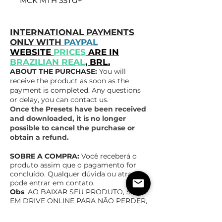
MCK MTH 3STG+
INTERNATIONAL PAYMENTS
ONLY WITH
PAYPAL
WEBSITE
PRICES
ARE IN
BRAZILIAN REAL
, BRL.
ABOUT THE PURCHASE:
You will
receive the product as soon as the
payment is completed. Any questions
or delay, you can contact us.
Once the Presets have been received
and downloaded, it is no longer
possible to cancel the purchase or
obtain a refund.
SOBRE A COMPRA:
Você receberá o
produto assim que o pagamento for
concluído. Qualquer dúvida ou atraso,
pode entrar em contato.
Obs
: AO BAIXAR SEU PRODUTO, SALVE
EM DRIVE ONLINE PAR
A NÃO PERDER,
NÃO NOS RESPONSABILIZAMOS POR
ARQUIVOS PERDIDOS