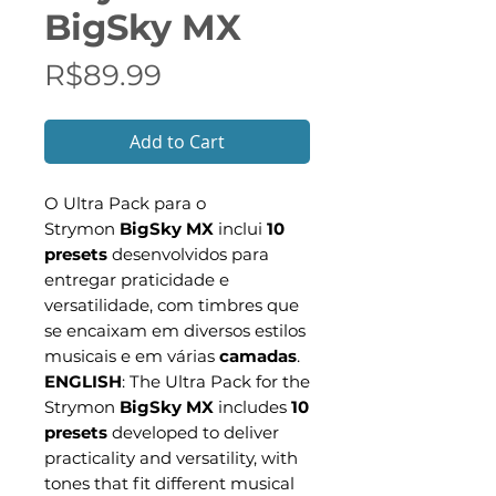
BigSky MX
Price
R$89.99
Add to Cart
O Ultra Pack para o
Strymon
BigSky MX
inclui
10
presets
desenvolvidos para
entregar praticidade e
versatilidade, com timbres que
se encaixam em diversos estilos
musicais e em várias
camadas
.
ENGLISH
: The Ultra Pack for the
Strymon
BigSky MX
includes
10
presets
developed to deliver
practicality and versatility, with
tones that fit different musical