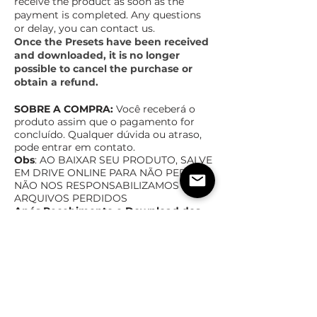
receive the product as soon as the
payment is completed. Any questions
or delay, you can contact us.
Once the Presets have been received
and downloaded, it is no longer
possible to cancel the purchase or
obtain a refund.
SOBRE A COMPRA:
Você receberá o
produto assim que o pagamento for
concluído. Qualquer dúvida ou atraso,
pode entrar em contato.
Obs
: AO BAIXAR SEU PRODUTO, SALVE
EM DRIVE ONLINE PAR
A NÃO PERDER,
NÃO NOS RESPONSABILIZAMOS POR
ARQUIVOS PERDIDOS
Após Recebimento e Download dos
Presets, não é mais possível cancelar
a compra ou ter reembolso.
TEMPO ESTIMADO DE ENTREGA
POLÍTICas DE TROCA,
DEVOLUÇÃO E REEMBOLSO