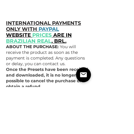
INTERNATIONAL PAYMENTS
ONLY WITH
PAYPAL
WEBSITE
PRICES
ARE IN
BRAZILIAN REAL
, BRL.
ABOUT THE PURCHASE:
You will
receive the product as soon as the
payment is completed. Any questions
or delay, you can contact us.
Once the Presets have been received
and downloaded, it is no longer
possible to cancel the purchase or
obtain a refund.
SOBRE A COMPRA:
Você receberá o
produto assim que o pagamento for
concluído. Qualquer dúvida ou atraso,
pode entrar em contato.
Obs
: AO BAIXAR SEU PRODUTO, SALVE
EM DRIVE ONLINE PAR
A NÃO PERDER,
NÃO NOS RESPONSABILIZAMOS POR