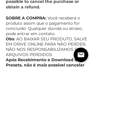
possible to cancel the purchase or
obtain a refund.
SOBRE A COMPRA:
Você receberá o
produto assim que o pagamento for
concluído. Qualquer dúvida ou atraso,
pode entrar em contato.
Obs
: AO BAIXAR SEU PRODUTO, SALVE
EM DRIVE ONLINE PAR
A NÃO PERDER,
NÃO NOS RESPONSABILIZAMOS POR
ARQUIVOS PERDIDOS
Após Recebimento e Download dos
Presets, não é mais possível cancelar
a compra ou ter reembolso.
TEMPO ESTIMADO DE ENTREGA
POLÍTICas DE TROCA,
DEVOLUÇÃO E REEMBOLSO
Assim que o pagamento for confirmado,
imediatamente você receberá o produto
em forma digital
Após Recebimento e Download dos Produtos, não é