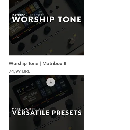
Worship Tone | Matribox II
Precio
74,99 BRL