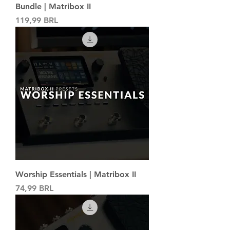
Bundle | Matribox II
Precio
119,99 BRL
Worship Essentials | Matribox II
Precio
74,99 BRL