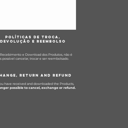
POLÍTICas DE TROCA,
DEVOLUÇÃO E REEMBOLSO
Recebimento e Download dos Produtos, não é
s possível cancelar, trocar e ser reembolsado.
HANGE, RETURN AND REFUND
ou have received and downloaded the Products,
longer possible to cancel, exchange or refund.