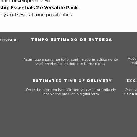
that I developed for Hx
hip Essentials 2 e Versatile Pack
.
ity and several tone possibilities.
TEMPO ESTIMADO DE ENTREGA
DIOVISUAL
Após 
Assim que o pagamento for confirmado, imediatamente
mai
você receberá o produto em forma digital
ESTIMATED TIME OF DELIVERY
EXC
Once the payment is confirmed, you will immediately
Once y
receive the product in digital form.
it i
s no 