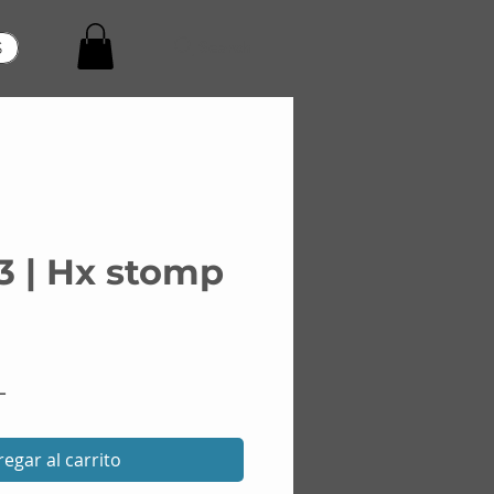
Search
S
3 | Hx stomp
Precio
L
egar al carrito