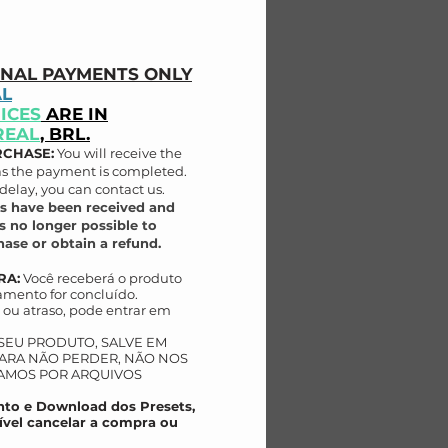
ONAL PAYMENTS ONLY
AL
ICES
ARE IN
REAL
, BRL.
RCHASE:
You will receive the
as the payment is completed.
delay, you can contact us.
s have been received and
s no longer possible to
ase or obtain a refund.
RA:
Você receberá o produto
mento for concluído.
ou atraso, pode entrar em
 SEU PRODUTO, SALVE EM
AR
A NÃO PERDER, NÃO NOS
AMOS POR ARQUIVOS
to e Download dos Presets,
ível cancelar a compra ou