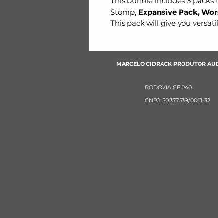
This bundle includes 3 packs 
Stomp,
Expansive Pack, Wors
This pack will give you versatil
MARCELO CIDRACK PRODUTOR AU
RODOVIA CE 040
CNPJ: 50.377.539/0001-32