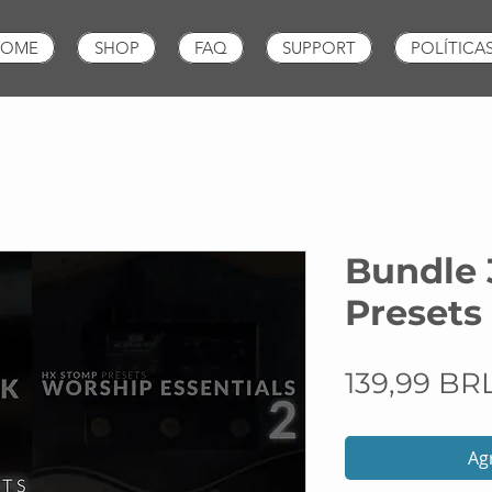
OME
SHOP
FAQ
SUPPORT
POLÍTICA
Bundle 
Presets
139,99 BR
Agr