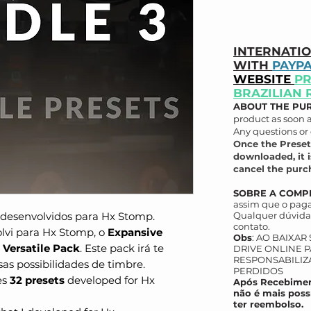
INTERNATI
WITH
PAYP
WEBSITE
PR
BRAZILIAN 
ABOUT THE PU
product as soon 
Any questions or 
Once the Preset
downloaded, it i
cancel the purch
SOBRE A COMP
assim que o paga
desenvolvidos para Hx Stomp.
Qualquer dúvida 
contato.
lvi para Hx Stomp, o
Expansive
Obs
: AO BAIXAR
 Versatile Pack
. Este pack irá te
DRIVE ONLINE P
RESPONSABILIZ
sas possibilidades de timbre.
PERDIDOS
es
32 presets
developed for Hx
Após Recebimen
não é mais poss
ter reembolso.