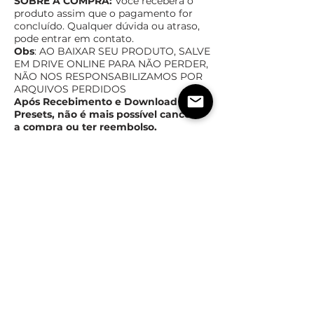
SOBRE A COMPRA:
Você receberá o
produto assim que o pagamento for
concluído. Qualquer dúvida ou atraso,
pode entrar em contato.
Obs
: AO BAIXAR SEU PRODUTO, SALVE
EM DRIVE ONLINE PAR
A NÃO PERDER,
NÃO NOS RESPONSABILIZAMOS POR
ARQUIVOS PERDIDOS
Após Recebimento e Download dos
Presets, não é mais possível cancelar
a compra ou ter reembolso.
TEMPO ESTIMADO DE ENTREGA
POLÍTICas DE TROCA,
DEVOLUÇÃO E REEMBOLSO
Assim que o pagamento for confirmado,
imediatamente você receberá o produto
em forma digital
Após Recebimento e Download dos Produtos, não é
mais possível cancelar, trocar e ser reembolsado.
ESTIMATED TIME OF
DELIVERY