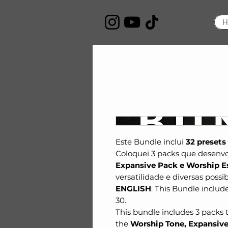
H
Este Bundle inclui
32 presets
Coloquei 3 packs que desenvo
Expansive Pack e Worship Es
versatilidade e diversas possi
ENGLISH
: This Bundle includ
30.
This bundle includes 3 packs 
the
Worship Tone, Expansive