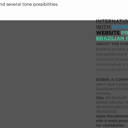
nd several tone possibilities.
INTERNATI
WITH
PAYP
WEBSITE
PR
BRAZILIAN 
ABOUT THE PU
product as soon 
Any questions or 
Once the Preset
downloaded, it i
cancel the purch
SOBRE A COMP
assim que o paga
Qualquer dúvida 
contato.
Obs
: AO BAIXAR
DRIVE ONLINE P
RESPONSABILIZ
PERDIDOS
Após Recebimen
não é mais poss
ter reembolso.