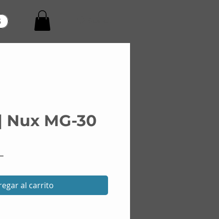
Search
S
| Nux MG-30
Precio
L
egar al carrito