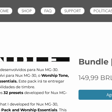
OME
SHOP
FAQ
SUPPORT
POLÍTICA
Bundle 
desenvolvidos para Nux MG-30.
lvi para Nux MG-30, o
Worship Tone,
149,99 BR
sentials.
Este pack irá te entregar
bilidades de timbre.
es
32 presets
developed for Nux MG-
Agr
that I developed for Nux MG-30,
 Pack and Worship Essentials
. This