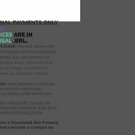
ONAL PAYMENTS ONLY
AL
ICES
ARE IN
REAL
, BRL.
RCHASE:
You will receive the
as the payment is completed.
delay, you can contact us.
s have been received and
s no longer possible to
ase or obtain a refund.
RA:
Você receberá o produto
mento for concluído.
ou atraso, pode entrar em
 SEU PRODUTO, SALVE EM
AR
A NÃO PERDER, NÃO NOS
AMOS POR ARQUIVOS
to e Download dos Presets,
ível cancelar a compra ou