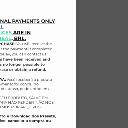
ONAL PAYMENTS ONLY
AL
ICES
ARE IN
REAL
, BRL.
RCHASE:
You will receive the
as the payment is completed.
delay, you can contact us.
s have been received and
s no longer possible to
ase or obtain a refund.
RA:
Você receberá o produto
mento for concluído.
ou atraso, pode entrar em
 SEU PRODUTO, SALVE EM
AR
A NÃO PERDER, NÃO NOS
AMOS POR ARQUIVOS
to e Download dos Presets,
ível cancelar a compra ou