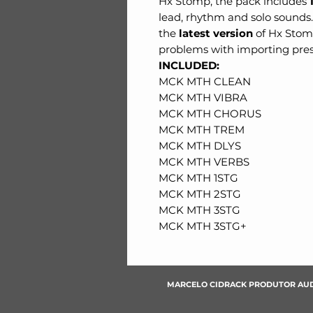
Hx Stomp, the pack includes
lead, rhythm and solo sounds.
the
latest version
of Hx Stom
problems with importing pres
INCLUDED:
MCK MTH CLEAN
MCK MTH VIBRA
MCK MTH CHORUS
MCK MTH TREM
MCK MTH DLYS
MCK MTH VERBS
MCK MTH 1STG
MCK MTH 2STG
MCK MTH 3STG
MCK MTH 3STG+
MARCELO CIDRACK PRODUTOR AU