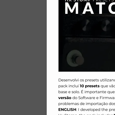
Desenvolvi os presets utiliz
pack inclui
10 presets
que vão 
base e solo. É importante qu
versão
do Software e Firmwar
problemas de importação dos 
ENGLISH
: I developed the p