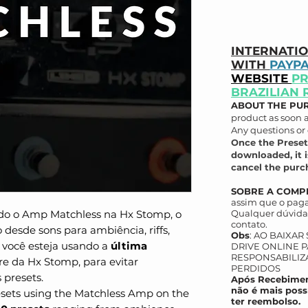
INTERNATI
WITH
PAYP
WEBSITE
PR
BRAZILIAN 
ABOUT THE PU
product as soon 
Any questions or 
Once the Preset
downloaded, it i
cancel the purch
SOBRE A COMP
assim que o paga
ando o Amp Matchless na Hx Stomp, o
Qualquer dúvida 
contato.
desde sons para ambiência, riffs,
Obs
: AO BAIXAR
e você esteja usando a
última
DRIVE ONLINE P
RESPONSABILIZ
e da Hx Stomp, para evitar
PERDIDOS
presets.
Após Recebimen
não é mais poss
resets using the Matchless Amp on the
ter reembolso.