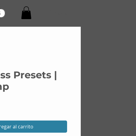
Search
S
ss Presets |
mp
Precio
egar al carrito