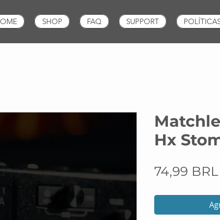
OME
SHOP
FAQ
SUPPORT
POLÍTICA
Matchle
Hx Sto
74,99 BRL
Agr