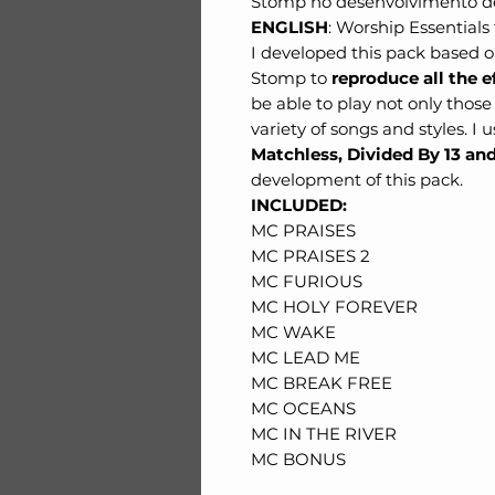
Stomp no desenvolvimento de
ENGLISH
: Worship Essentials
I developed this pack based o
Stomp to
reproduce all the e
be able to play not only thos
variety of songs and styles. I
Matchless, Divided By 13 an
development of this pack.
INCLUDED:
MC PRAISES
MC PRAISES 2
MC FURIOUS
MC HOLY FOREVER
MC WAKE
MC LEAD ME
MC BREAK FREE
MC OCEANS
MC IN THE RIVER
MC BONUS