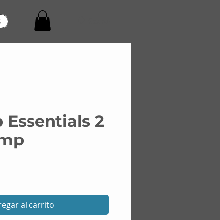
Search
S
 Essentials 2
omp
Precio
egar al carrito