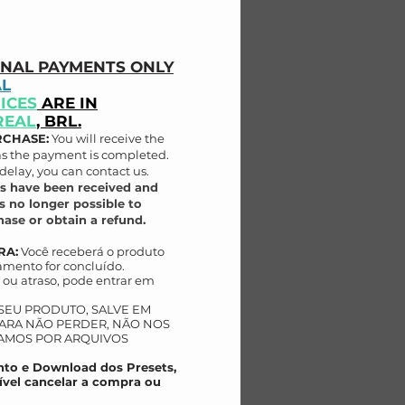
ONAL PAYMENTS ONLY
AL
ICES
ARE IN
REAL
, BRL.
RCHASE:
You will receive the
as the payment is completed.
delay, you can contact us.
s have been received and
s no longer possible to
ase or obtain a refund.
RA:
Você receberá o produto
mento for concluído.
ou atraso, pode entrar em
 SEU PRODUTO, SALVE EM
AR
A NÃO PERDER, NÃO NOS
AMOS POR ARQUIVOS
to e Download dos Presets,
ível cancelar a compra ou