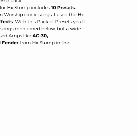
sse pack.
 for Hx Stomp includes
10 Presets
.
n Worship iconic songs, I used the Hx
ffects
. With this Pack of Presets you'll
e songs mentioned below, but a wide
 used Amps like
AC-30,
d Fender
from Hx Stomp in the