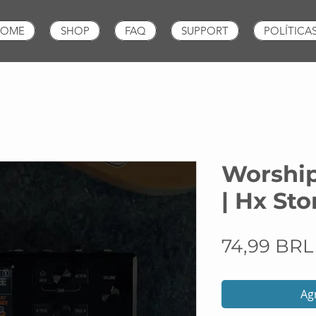
OME
SHOP
FAQ
SUPPORT
POLÍTICA
Worship
| Hx St
74,99 BRL
Agr