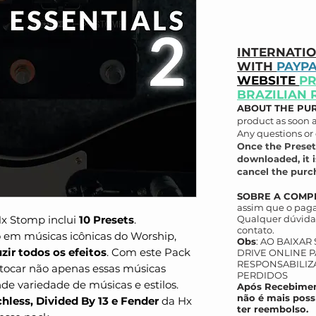
INTERNATI
WITH
PAYP
WEBSITE
PR
BRAZILIAN 
ABOUT THE PU
product as soon 
Any questions or 
Once the Preset
downloaded, it i
cancel the purch
SOBRE A COMP
assim que o paga
Hx Stomp inclui
10 Presets
.
Qualquer dúvida 
contato.
 em músicas icônicas do Worship,
Obs
: AO BAIXAR
zir todos os efeitos
. Com este Pack
DRIVE ONLINE P
RESPONSABILIZ
 tocar não apenas essas músicas
PERDIDOS
de variedade de músicas e estilos.
Após Recebimen
não é mais poss
hless, Divided By 13 e Fender
da Hx
ter reembolso.