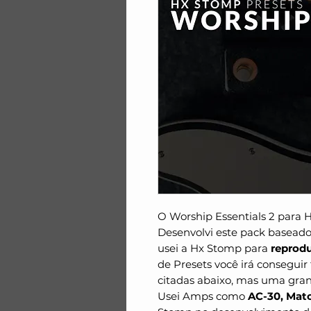
O Worship Essentials 2 para 
Desenvolvi este pack baseado
usei a Hx Stomp para
reprodu
de Presets você irá conseguir
citadas abaixo, mas uma gran
Usei Amps como
AC-30, Matc