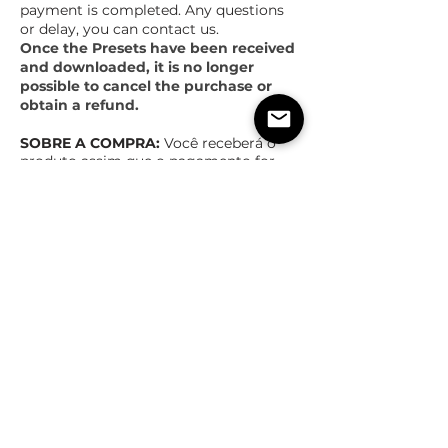
payment is completed. Any questions
or delay, you can contact us.
Once the Presets have been received
and downloaded, it is no longer
possible to cancel the purchase or
obtain a refund.
SOBRE A COMPRA:
Você receberá o
produto assim que o pagamento for
concluído. Qualquer dúvida ou atraso,
pode entrar em contato.
Obs
: AO BAIXAR SEU PRODUTO, SALVE
EM DRIVE ONLINE PAR
A NÃO PERDER,
NÃO NOS RESPONSABILIZAMOS POR
ARQUIVOS PERDIDOS
Após Recebimento e Download dos
Presets, não é mais possível cancelar
a compra ou ter reembolso.
TEMPO ESTIMADO DE ENTREGA
POLÍTICas DE TROCA,
DEVOLUÇÃO E REEMBOLSO