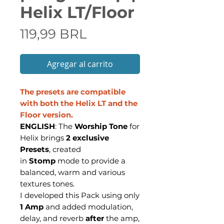
Helix LT/Floor
Precio
119,99 BRL
Agregar al carrito
The presets are compatible
with both the Helix LT and the
Floor version.
ENGLISH
: The
Worship Tone
for
Helix brings
2 exclusive
Presets
, created
in
Stomp
mode to provide a
balanced, warm and various
textures tones.
I developed this Pack using only
1 Amp
and added modulation,
delay, and reverb
after
the amp,