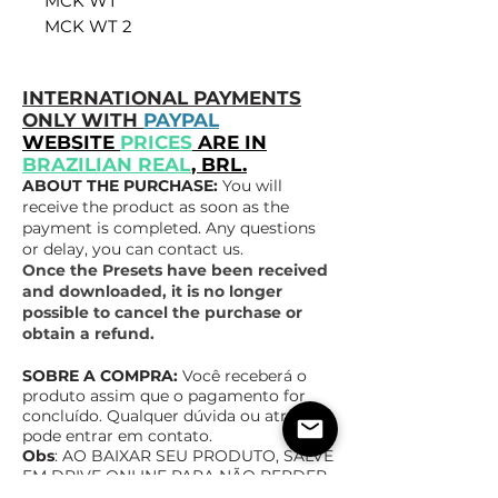
MCK WT
MCK WT 2
INTERNATIONAL PAYMENTS
ONLY WITH
PAYPAL
WEBSITE
PRICES
ARE IN
BRAZILIAN REAL
, BRL.
ABOUT THE PURCHASE:
You will
receive the product as soon as the
payment is completed. Any questions
or delay, you can contact us.
Once the Presets have been received
and downloaded, it is no longer
possible to cancel the purchase or
obtain a refund.
SOBRE A COMPRA:
Você receberá o
produto assim que o pagamento for
concluído. Qualquer dúvida ou atraso,
pode entrar em contato.
Obs
: AO BAIXAR SEU PRODUTO, SALVE
EM DRIVE ONLINE PAR
A NÃO PERDER,
NÃO NOS RESPONSABILIZAMOS POR